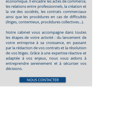
économique. Il encadre les actes de commerce,
les relations entre professionnels, la création et
la vie des sociétés, les contrats commerciaux
ainsi que les procédures en cas de difficultés
(litiges, contentieux, procédures collectives…).
Notre cabinet vous accompagne dans toutes
les étapes de votre activité : du lancement de
votre entreprise à sa croissance, en passant
par la rédaction de vos contrats et la résolution
de vos litiges. Grâce à une expertise réactive et
adaptée à vos enjeux, nous vous aidons à
entreprendre sereinement et à sécuriser vos
décisions.
NOUS CONTACTER
7 rue POZZI
24100 - BERGERAC
Tél :
05 53 58 54 54